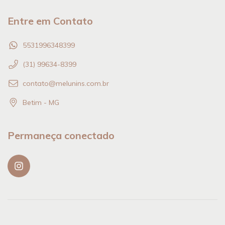
Entre em Contato
5531996348399
(31) 99634-8399
contato@melunins.com.br
Betim - MG
Permaneça conectado