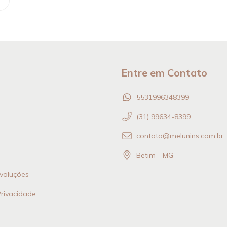
Entre em Contato
5531996348399
(31) 99634-8399
contato@melunins.com.br
Betim - MG
voluções
Privacidade